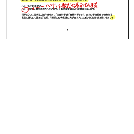
“In the beginning was the Number.”(「はじめに数ありき。」)・・・・これは「ヨハ
ネの福音書」（”John’s Gospel）の第１章第１節にある“In the beginning was the
Word.” (「はじめに言葉ありき。」)をもじったものです。聖書では「言葉が世界を
作っている。」と説かれていますが、ナンバーオペレーションの世界は数が作って
います。ナンバーオペレーションの世界はバーチャルリアリティ（”virtual
reality”=「仮想現実」）であり思考の世界です。私たちナンバーオペレーションの
実践者が扱う世界は下表が示す数字で表された小宇宙です。その世界は一般に見た
り触れたりして感じることのできる世界（”現実“）を簡単に包み込んでしまうほど
の大きな世界です。F1からF6のシンボルに代表される６個の数値が巨大な世界を