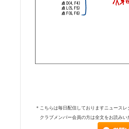
前日号(no010820)において
「次号(no010920)で点A、点C、点D、点L、点Fのそれぞれ変化
と述べました。
そこでそれぞれの点(x,y)を意識してトライアングルをご覧くださ
＊こちらは毎日配信しておりますニュースレ
クラブメンバー会員の方は全文をお読みい